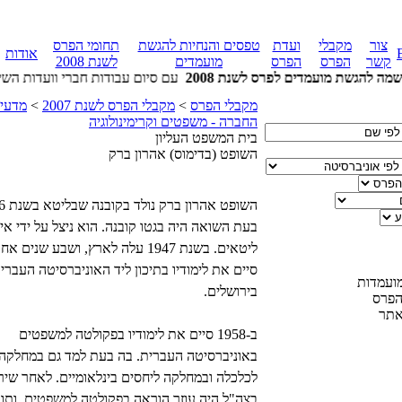
צור
מקבלי
ועדת
טפסים והנחיות להגשת
תחומי הפרס
אודות
קשר
הפרס
הפרס
מועמדים
לשנת 2008
 להגשת מועמדים לפרס לשנת 2008
מקבלי הפרס
>
מקבלי הפרס לשנת 2007
>
מדעי
החברה - משפטים וקרימינולוגיה
בית המשפט העליון
השופט (בדימוס)
אהרון ברק
השופט
אהרון ברק
בעת השואה היה בגטו קובנה. הוא ניצל על ידי אי
ליטאים. בשנת 1947 עלה לארץ, ושבע שנים 
סיים את לימודיו בתיכון ליד האוניברסיטה העברי
ועמדות
בירושלים.
הפרס
אתר
ב-1958 סיים את לימודיו בפקולטה למשפטים
באוניברסיטה העברית. בה בעת למד גם במחלקה
לכלכלה ובמחלקה ליחסים בינלאומיים. לאחר שיר
בצה"ל היה עוזר הוראה בפקולטה למשפטים, ותוך