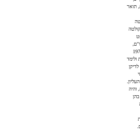
הצטיינות, תואר
טה
 בפקולטה
ט
"ם,
לאומית בעניין שטרי חליפין. ב-1972
 ולימד
לדיקן
טי
 העליון.
 והיה
בהן
ת