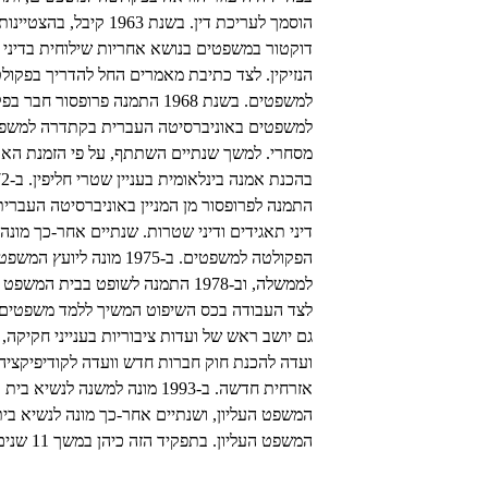
הוסמך לעריכת דין. בשנת 1963 קיבל, ב
דוקטור במשפטים בנושא אחריות שילוחית בדיני
הנזיקין. לצד כתיבת מאמרים החל להדריך בפקול
למשפטים. בשנת 1968 התמנה פרופסור חבר
למשפטים באוניברסיטה העברית בקתדרה למשפ
מסחרי. למשך שנתיים השתתף, על פי הזמנת האו
בהכנת אמנה בינ
התמנה לפרופסור מן המניין באוניברסיטה העברית
דיני תאגידים ודיני שטרות. שנתיים אחר-כך מונה 
הפקולטה למשפטים. ב-1975 מונה ליועץ המשפ
לממשלה, וב-1978 התמנה לשופט בבית המשפט
לצד העבודה בכס השיפוט המשיך ללמד משפטים,
גם יושב ראש של ועדות ציבוריות בענייני חקיקה, 
ועדה להכנת חוק חברות חדש וועדה לקודיפיקציה
אזרחית חדשה. ב-1993 מונה למשנה לנשיא בית
המשפט העליון, ושנתיים אחר-כך מונה לנשיא בי
המשפט העליון. בתפקיד הזה כיהן במשך 11 שנים.