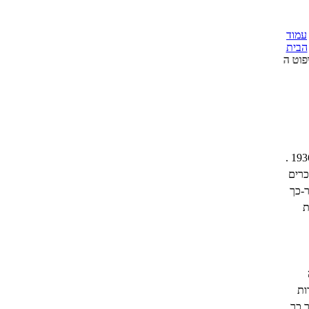
עמוד
הבית
נולד בקובנה שבליטא בשנת 1936 .
כרים
אחר-כך
ת
ות
 כך