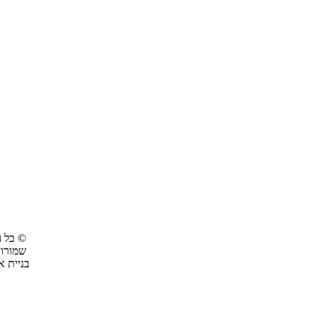
© כל ה
שמורו
בניית 