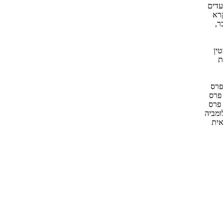
עדים
קרא
ר,
ין
ת
פרס
 פרס גיירדנר, פרס ווכטר (1999), פרס
ג'נרל מוטורס לחקר הסרטן (2000), פרס
ומביה
אית