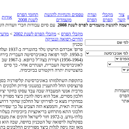
צור
מקבלי
ועדת
טפסים והנחיות להגשת
תחומי הפרס
אודות
קשר
הפרס
הפרס
מועמדים
לשנת 2008
ה להגשת מועמדים לפרס לשנת 2008
מקבלי הפרס
>
מקבלי הפרס לשנת 2002
>
מדעי
החיים-רפואה וגנטיקה
טכניון
פרופ' אברהם הרשקו נו
ב-1950. למד רפואה באוניברסיטה העברית בירו
(1956-1964) ושירת בצה"ל כרופא. ב-1967 שב
לאוניברסיטה העברית, ושנתיים אחר- כך סיים
בהצטיינות יתרה דוקטורט בביוכימיה.
בתקופת השתלמותו באוניברסיטת קליפורניה בסן-
פרנציסקו החל להתעניין במנגנוני פירוק חלבונים ת
ועמדות
מרבית אנשי המעבדה שבה עבד עסקו בחקר יציר
הפרס
חלבון מסויים, אבל הוא ניסה להבין כיצד מפורק ה
אתר
במחקריו מצא כי לפירוקו של החלבון שחקר דרוש
אנרגיה תאית, והממצא הזה הצביע על כך שפירוק
חלבוני התא מתרחש בריאקציות ביוכימיות בעלות 
בלתי-נודע. ב-1972 חזר לישראל והקים את מע
בפקולטה לרפואה של הטכניון בחיפה, שבה הוא ע
מאז ובה ניסה לגלות כיצד מפורקים החלבונים בתא