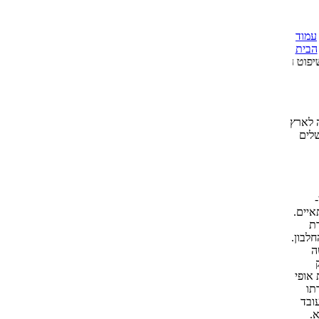
עמוד
הבית
לד בהונגריה ב-1937 ועלה לארץ
שלים
איים.
ת
חלבון.
ה
אופי
בדתו
ובד
.