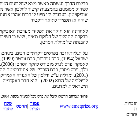
פריצת הדרך נעשתה כאשר מצא שחלבונים המיו
לפירוק מסומנים באמצעות קישור לחלבון אשר נ
אוביקויטין. בעבודה הזו סייע לו רבות אהרן צ'חנוב
שהיה אז תלמידו לתואר דוקטור.
לאחרונה הוא חוקר את תפקידי מערכת האוביקויט
בבקרת התהליך של חלוקת תאים, שיש בו חשיבו
להבנתה של מחלת הסרטן.
על תגליותיו זכה בפרסים יוקרתיים רבים, ביניהם 
ישראל (1994),
לאסקר, פרס 
וולף, פרס מסרי, פרס הורוויץ של אוניברסיטת קול
(2001), ומדליה ע"ש ווילסון של האגודה האמריק
לביולוגיה של התא (2002) . הוא חבר באקדמיה
הישראלית למדעים.
פרופ' אברהם הרשקו קיבל את פרס נובל לכימיה בשנת 2004
זכויות
עמוד
שלח
www.emetprize.org
|
הדפס
|
ת
הבית
לחבר
אתרים