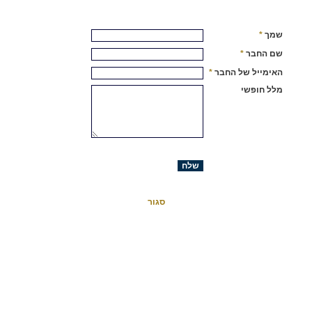
שלח לחבר - פרופ' איתמר זינגר
שמך
*
שם החבר
*
האימייל של החבר
*
מלל חופשי
סגור