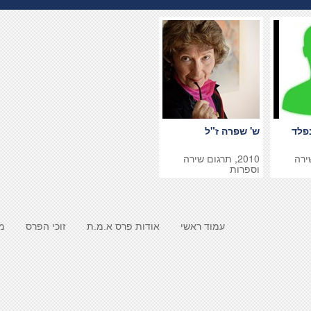
נפלד
ש' שפרה ז"ל
שירה
2010, תרגום שירה
וספרות
עמוד ראשי
אודות פרס א.מ.ת
זוכי הפרס
מ