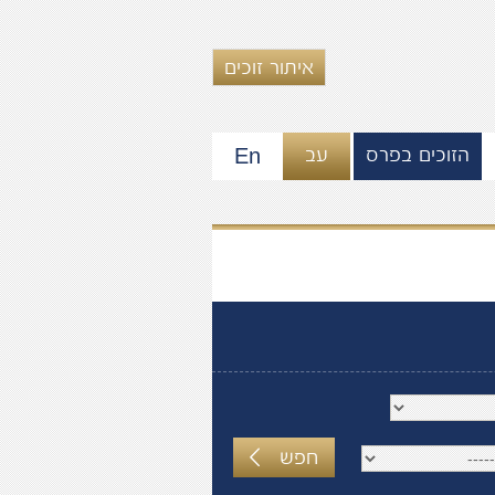
איתור זוכים
En
הזוכים בפרס
עב
חפש