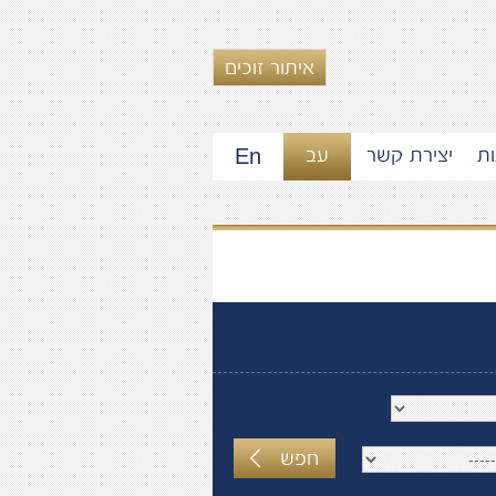
איתור זוכים
En
ות
יצירת קשר
עב
חפש