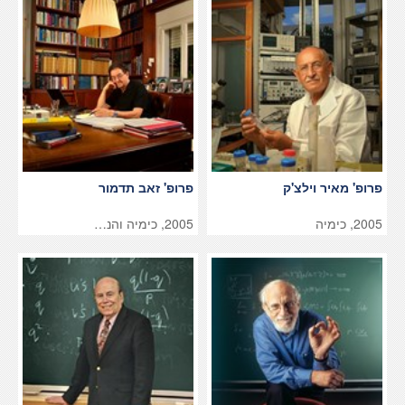
פרופ' מאיר וילצ'ק
פרופ' זאב תדמור
2005, כימיה
2005, כימיה והנ…