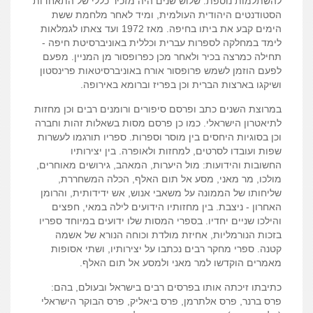
להשתלמות נוספת
.
שלוש שנים היה מזכיר כללי של התאחדות
הסטודנטים היהודית העולמית
,
ומיד לאחר מלחמת ששת
הימים קבע את ביתו בחיפה
.
מאז
1972
ועד צאתו לגמלאות
לימד במחלקה לספרות עברית וכללית באוניברסיטת חיפה
-
תחילה כמרצה בכיר ולאחר מכן כפרופסור מן המניין
.
מפעם
לפעם הוזמן לשמש פרופסור אורח באוניברסיטאות פרינסטון
ושיקגו בארצות הברית וכן בפריז וברומא באירופה
.
במרוצת השנים כתב ופרסם סיפורים ורומנים רבים וכן מחזות
לתיאטרון הישראלי
.
כמו כן פרסם מסות בשאלות זהות וחברה
וכן בסוגיות היחסים בין מוסר וספרות
.
ספריו תורגמו לעשרות
שפות ועובדו לסרטים
,
למחזות ולאופרה
.
בין יצירותיו
החשובות והידועות
:
מול היערות
,
המאהב
,
גירושים מאוחרים
,
מולכו
,
מר מאני
,
מסע אל תום האלף
,
הכלה המשחררת
,
שליחותו של הממונה על משאבי אנוש
,
אש ידידותית
,
והרומן
האחרון
-
ניצבת
.
בין מחזותיו הידועים
לילה במאי
,
חפצים
ו
הילכו שניים יחדיו
.
בספרי המסות שלו ידועים במיוחד ספריו
בזכות הנורמליות
,
אחיזת מולדת וכוחה הנורא של אשמה
קטנה
.
ספרי מחקר רבים נכתבו על יצירותיו
,
ושתי אסופות
מאמרים הוקדשו ל
מר מאני
ול
מסע אל תום האלף
.
כתיבתו זיכתה אותו בפרסים רבים בישראל ובעולם
,
בהם
:
פרס ברנר
,
פרס אלתרמן
,
פרס ביאליק
,
פרס הבוקר הישראלי