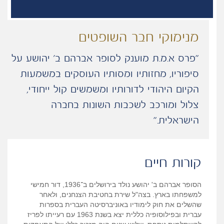
מנימוקי חבר השופטים
“פרס א.מ.ת מוענק לסופר אברהם ב' יהושע על
סיפוריו, מחזותיו ומסותיו העוסקים במשמעות
הקיום היהודי לדורותיו ומשמשים קול ייחודי,
צלול ומורכב לשכבות השונות בחברה
הישראלית.”
קורות חיים
הסופר אברהם ב
'
יהושע
נולד בירושלים ב
־
1936,
דור חמישי
למשפחתו בארץ
.
בצה
"
ל שירת בחטיבת הצנחנים
,
ולאחר
שהשלים את חוק לימודיו באוניברסיטה העברית בספרות
עברית ובפילוסופיה כללית יצא בשנת
1963
עם רעייתו לפריז