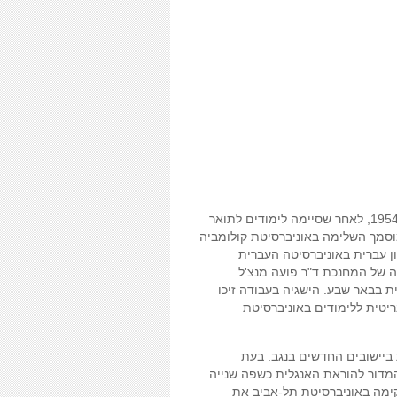
נולדה בקייפטאון שבדרום אפריקה ועלתה לארץ ב-1954, לאחר שסיימה לימודים לתואר
מוסמך השלימה באוניברסיטת קולומביה
ון עברית באוניברסיטה העברית
 של המחנכת ד"ר פועה מנצ'ל
ת בבאר שבע. הישגיה בעבודה זיכו
יטית ללימודים באוניברסיטת
ביישובים החדשים בנגב. בעת
מדור להוראת האנגלית כשפה שנייה
ימה באוניברסיטת תל-אביב את