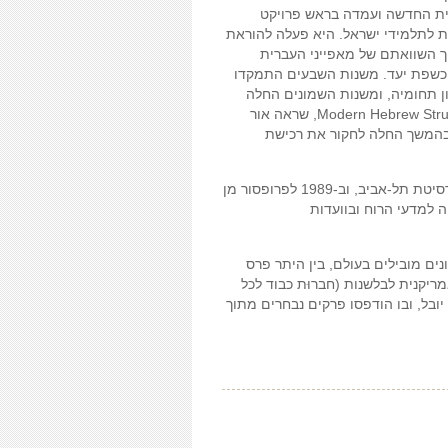
ית החדשה ועמדה בראש פרויקט
ת לתלמידי ישראל. היא פעלה להוראת
ך השוואתם של מאפייני העברית
 כשפת יעד. משנות השבעים התמקדו
 תחומיה, ומשנות השמונים החלה
לחקור את רכישת העברית כשפת אֵם. ספרה Modern Hebrew Structure, שראה אור
ם. בהמשך החלה לחקור את רכישת
ב-1983 התמנתה לפרופסור חבר בבלשנות באוניברסיטת תל-אביב, וב-1989 לפרופסור מן
ה למדעי הרוח ובוועדות
ם מובילים בעולם, בין היתר פרס
יקנית לבלשנות (חברוּת כבוד לכל
יובל, ובו הודפסו פרקים נבחרים מתוך