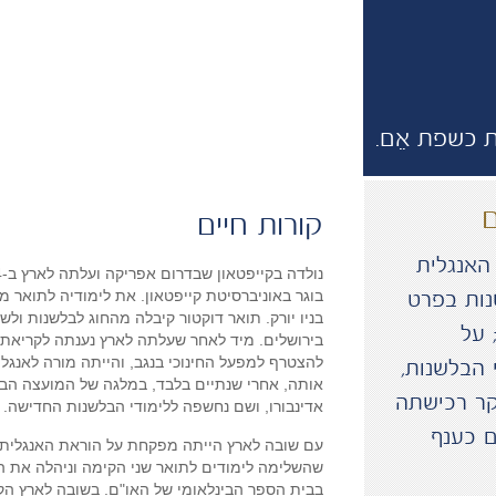
 כשפת אֵם.
קורות חיים
האנגלית
בוגר באוניברסיטת קייפטאון. את לימודיה לתואר 
נות בפרט
בניו יורק. תואר דוקטור קיבלה מהחוג לבלשנות ולש
 על
בירושלים. מיד לאחר שעלתה לארץ נענתה לקריאתה
להצטרף למפעל החינוכי בנגב, והייתה מורה לאנגלי
הבלשנות,
אותה, אחרי שנתיים בלבד, במלגה של המועצה הבר
קר רכישתה
אדינבורו, ושם נחשפה ללימודי הבלשנות החדישה.
 כענף
עם שובה לארץ הייתה מפקחת על הוראת האנגלית 
שהשלימה לימודים לתואר שני הקימה וניהלה את ה
בבית הספר הבינלאומי של האו"ם. בשובה לארץ הק