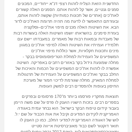
החדשנית הזאת הצליח לזהות רצפי דנ"א ייחודיים, המכונים
סמנים גנטיים, אשר קל לזהות אותם. הסמנים האלה קשורים
לאת"כים (אתרים של תכונות כמותיות) שקשה לזהות אותם,
ובעזרתם התאפשר לו לדעת מה תהיה תרומת האת"כים לדור
הבא. את השיטות האלה מכנים מיפוי את"כים–וסלקציה
בעזרת סימנים. בהשראתו יושמו השיטות האלה בעשרות רבות
של מעבדות ובמאות רבות של מאמרים. במעבדתו יישם עם
תלמידיו ועמיתיו את השיטות האלה למיפוי את"כים במגוון
מינים ותכונות חקלאיות, אשר כוללות מיפוי את"כים
המשפיעים על העמידות למחלת הטריפוסומוסיס בבקר -
מחלה שמונעת גידול בקר באזורים רחבים באפריקה. השיטה
אפשרה לו לזהות את"כים המשפיעים על הכמות והאיכות של
החלב בבקר ואת"כים המשפיעים על העמידות של תרנגולות
למחלת המארק, מחלה שגורמת לדיכוי חמור של מערכת
החיסון בעופות ולהפסדים רבים למשק העופות.
תוצאות מחקריו פורסמו ביותר מ־170 פרסומים ובפרקים
בספרים רבים. בזכות הישגיו הוענק לו פרס על שם משה היימן
בעבור קידום טיפוח הבקר בישראל. הוא נבחר עמית ב
אגודה
האמריקנית לקידום המדעים
וקיבל את אות הכבוד על שם י.ל.
לוש של
האגודה האמריקנית למדעי החלב
. כמו כן הוענק לו
תואר דוקטור לשם כבוד מאוניברסיטת אייווה סטייט
ומאוניברסיטתפְרִיאוף לייז. בשנת 2012 נבחר עמית לחיים