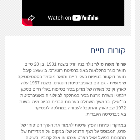
קורות חיים
פרופ' משה סולר
נולד בניו יורק בשנת 1931. בן 20 סיים
תואר בוגר בחקלאות באוניברסיטת רוטגרס. ב־1956 קיבל
תואר דוקטור בטיפוח בעלי חיים ותואר מוסמך בסטטיסטיקה
שימושית - גם הם באוניברסיטת רוטגרס. בשנת 1957 עלה
לארץ וקיבל משרה של מדען בכיר בטיפוח בעלי חיים ב
מכון
וולקני
ומשרת מרצה בכיר במחלקה לביולוגיה באוניברסיטת
בר־אילן. בהמשך השתלם בארצות הברית בביוכימיה. בשנת
1972 שב לארץ והתקבל לעבודה במחלקה לגנטיקה
באוניברסיטה העברית.
במחקריו פיתח והפיץ שיטות לאמוד את הערך הטיפוחי של
פרט, המבוסס על רצף הדנ"א שלו במקום על המדידות של
התכונות בפועל אצל הפרט עצמו או אצל קרוביו. בשיטה