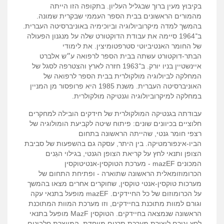
בקיבוץ מעין ברוך שבגליל העליון
.
בתקופה הזו הייתה
מהמורים הראשונים בבית הספר העממי שבקרית שמונה
.
בהמשך למדה מיקרוביולוגיה וביוכימיה באוניברסיטה העברית
.
ב־
1964
סיימה את עבודת הדוקטורט שלה על מנגנון הפעולה
של החומר האנטיביוטי סטרפטומיצין
.
את לימודי
הבתר
-
דוקטורט עשתה בבית הספר לרפואה ע״ש אלברט
איינשטיין בניו יורק
.
ב־
1963
חזרה לארץ והצטרפה לסגל של
המחלקה לביולוגיה מולקולרית בבית הספר לרפואה של
האוניברסיטה העברית
.
משנת
1985
היא פרופסור מן המניין
במחלקה למיקרוביולוגיה וגנטיקה מולקולרית
.
עבודתה בגנטיקה המולקולרית של חידקים הובילה למחקרים
חלוציים בכיוונים שונים
:
פיתוח שיטה לקביעת הומולוגיה של
רצפי חומר גנטי
,
שהייתה הראשונה בתחום
הביו
-
אינפורמטיקה
.
בין היתר
,
עסקה גם בהשפעות של סביבת
הצופן ותנאי לחץ על קריאת הצופן הגנטי
,
בגילוי הגֵנים
המכונים
mazEF
-
מערכת הטוקסין
-
אנטיטוקסין
הכרומוזומאלית הראשונה שתוארה
-
ופתיחת התחום של
מערכות טוקסין
-
אנטי טוקסין
,
שחוקרים אחרים מצאו בהמשך
על הכרומוזום של כל החיידקים
.
mazEF
מופעל בתנאי עקה
וגורם למוות מתוכנת בחיידקים
,
וזו מערכת המוות המתוכנת
הראשונה שנמצאה בחיידקים
.
הטוקסין
MazF
מופעל בתנאי
לחץ וגורם ליצירת מערכת תרגום מיוחדת
,
המייצרת חלבונים