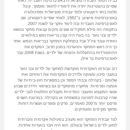
בבית הספר לעבודה סוציאלית באוניברסיטה העברית
.
לאחר
שסיים בהצטיינות יתרה את לימודיו לתואר מוסמך
,
קיבל
מלגת בתר
-
דוקטורט ולמד עבודה סוציאלית ופסיכולוגיה
באוניברסיטת מישיגן
.
ב
־
1982,
לאחר שסיים דוקטורט
,
שב
לאוניברסיטה העברית ובה לימד וחקר עד לשנת
2007.
בתקופה הזו מילא תפקידים שונים והקים קבוצת מחקר בנושא
ילדים ובני נוער
.
בה בעת היה קצין בריאות נפש במילואים
.
כאזרח עובד צה
"
ל עבד במחלקת המחקר בבריאות הנפש
.
אחר
כך היה ראש המחקר וההערכה במכון
חרוב
,
המקדם את
ההתמודדות בהתעללות והזנחה של ילדים
.
בשנת
2008
עבר
לאוניברסיטת בר אילן
.
רוב עבודתו האקדמית מוקדשת למחקר על ילדים ובני נוער
במצבי סיכון ומצוקה ולדרכים המקדמות את רווחתם ואת
שלומם
-
בקהילה ובבתי הספר וכן במסגרות חוץ
-
ביתיות של
אומנה ופנימיות
.
מחקריו מתמקדים גם בשיפור הדרכים שבהן
אנשי המקצוע ומעצבי המדיניות מקבלים החלטות לגבי ילדים
,
שהיו קורבנות לפגיעה במשפחה או בקהילה
.
במרוצת השנים
פרסם יותר מ
־
200
מאמרים
,
פרקים וספרים ועשרות דוחות
מחקר מקיפים ומעמיקים
.
לצד עבודת המחקר הוא מעורב בפעילות אקדמית וחברתית
למען ילדים בישראל ובעולם
.
הוא היה חבר בוועדות אחדות
,