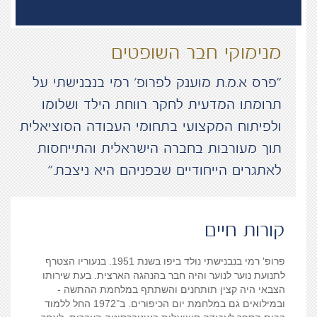
מנימוקי חבר השופטים
“פרס א.מ.ת מוענק לפרופ' רמי בנבנישתי על
תרומתו המדעית לחקר רווחת הילד ושלומו
ולפיתוח המקצועי בתחומי העבודה הסוציאלית
תוך מעורבות בחברה הישראלית והתייחסות
לאתגרים הייחודיים שבפניהם היא ניצבת.”
קורות חיים
פרופ
'
רמי בנבנישתי
נולד ביפו בשנת
1951.
בנעוריו הצטרף
לתנועת נוער לנוער והיה חבר בהנהגה הארצית
.
בעת שירותו
הצבאי היה קצין תותחנים והשתתף במלחמת ההתשה
-
ובמילואים גם במלחמת יום הכיפורים
.
ב
־
1972
החל ללמוד