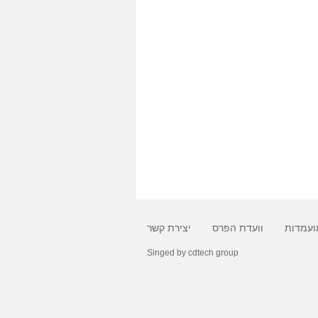
ועמדות
וועדת הפרס
יצירת קשר
Singed by
cdtech group