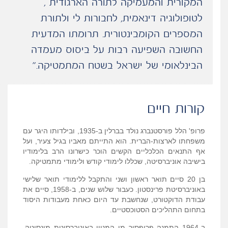
המקורית והמעמיקה לתורה הארגודית ,
לטופולוגיה דינאמית, לחבורות לי ולתורת
המספרים הקומבינטורית. תרומתו המדעית
החשובה השפיעה רבות על ביסוס מעמדה
הבינלאומי של ישראל בשטח המתמטיקה.”
קורות חיים
פרופ' הלל פורסטנברג נולד בברלין ב-1935, ובילדותו היגר עם
משפחתו לארצות-הברית. הוא התייתם מאביו בגיל צעיר, ועל
אף התנאים הכלכליים הקשים הוכר כישרונו הרב בלימודיו
בישיבה אוניברסיטה, שכללו לימודי קודש ולימודי מתמטיקה.
בן 20 סיים תואר ראשון ושני והתקבל ללימודי תואר שלישי
באוניברסיטת פרינסטון. כעבור שלוש שנים, ב-1958, סיים את
עבודת הדוקטורט, שנחשבת עד היום כאחת מעבודות היסוד
בתחום התהליכים הסטוכסטיים.
ב-1964 התמנה פרופסור מן המניין באוניברסיטת מינסוטה.